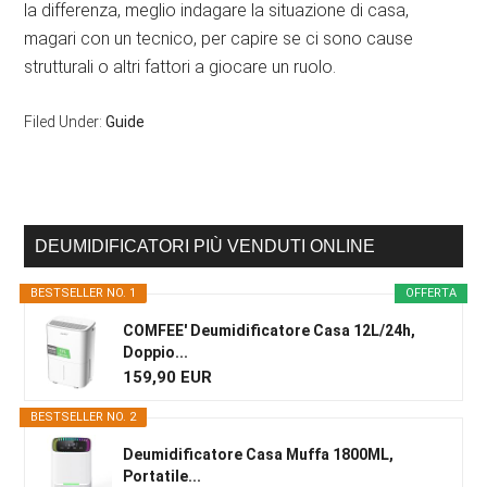
la differenza, meglio indagare la situazione di casa,
magari con un tecnico, per capire se ci sono cause
strutturali o altri fattori a giocare un ruolo.
Filed Under:
Guide
Primary
DEUMIDIFICATORI PIÙ VENDUTI ONLINE
Sidebar
BESTSELLER NO. 1
OFFERTA
COMFEE' Deumidificatore Casa 12L/24h,
Doppio...
159,90 EUR
BESTSELLER NO. 2
Deumidificatore Casa Muffa 1800ML,
Portatile...