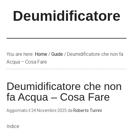
Skip
Skip
Skip
Deumidificatore
to
to
to
main
primary
footer
content
sidebar
You are here:
Home
/
Guide
/
Deumidificatore che non fa
Acqua – Cosa Fare
Deumidificatore che non
fa Acqua – Cosa Fare
Aggiornato il
24 Novembre 2025
da
Roberto Turrini
Indice