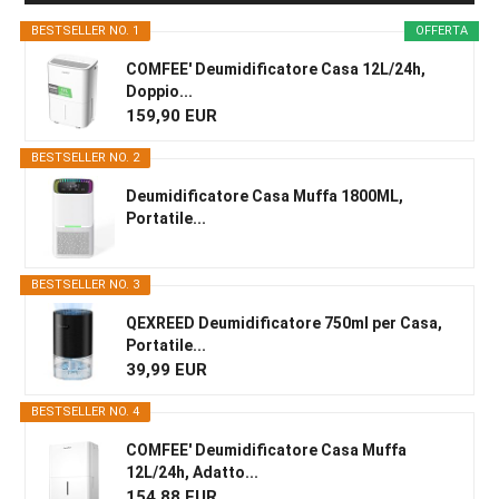
Sidebar
BESTSELLER NO. 1
OFFERTA
COMFEE' Deumidificatore Casa 12L/24h,
Doppio...
159,90 EUR
BESTSELLER NO. 2
Deumidificatore Casa Muffa 1800ML,
Portatile...
BESTSELLER NO. 3
QEXREED Deumidificatore 750ml per Casa,
Portatile...
39,99 EUR
BESTSELLER NO. 4
COMFEE' Deumidificatore Casa Muffa
12L/24h, Adatto...
154,88 EUR