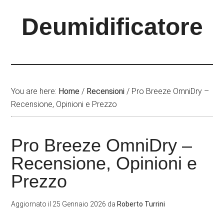
Skip
Skip
Skip
Deumidificatore
to
to
to
main
primary
footer
content
sidebar
You are here:
Home
/
Recensioni
/
Pro Breeze OmniDry –
Recensione, Opinioni e Prezzo
Pro Breeze OmniDry –
Recensione, Opinioni e
Prezzo
Aggiornato il
25 Gennaio 2026
da
Roberto Turrini